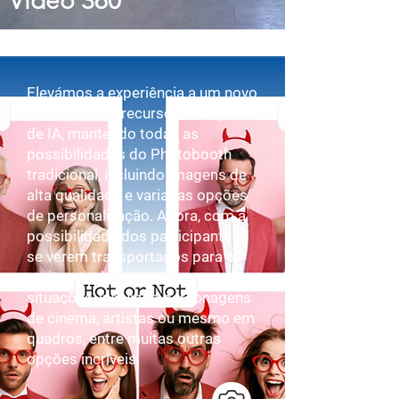
Video 360º
Elevámos a experiência a um novo
patamar com recursos avançados
de IA, mantendo todas as
possibilidades do Photobooth
tradicional, incluindo imagens de
alta qualidade e variadas opções
de personalização. Agora, com a
possibilidade dos participantes
se verem transportados para os
mais variados cenários e
situações, incluindo personagens
de cinema, artistas ou mesmo em
quadros, entre muitas outras
opções incríveis.