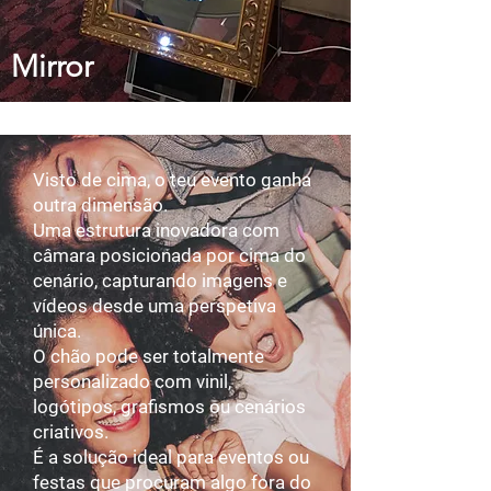
Mirror
Visto de cima, o teu evento ganha
outra dimensão.
Uma estrutura inovadora com
câmara posicionada por cima do
cenário, capturando imagens e
vídeos desde uma perspetiva
única.
O chão pode ser totalmente
personalizado com vinil,
logótipos, grafismos ou cenários
criativos.
É a solução ideal para eventos ou
festas que procuram algo fora do