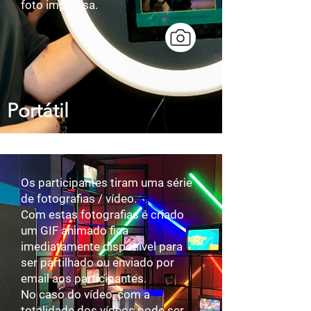
foto impressa.
Portátil
Os participantes tiram uma série
de fotografias / vídeo.
​Com estas fotografias é criado
um GIF animado fica
imediatamente disponível para
ser partilhado ou enviado por
email aos participantes.
​No caso do vídeo, com a
totalidade dos vídeos pode ser