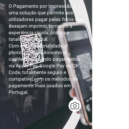
O Pagamento por Impressão é
uma solução que permite aos
utilizadores pagar pelas fotos que
desejam imprimir, tornando a
experiência rápida, prática e
totalmente digital.
Com esta funcionalidade, o
photobooth é autónomo e
cashless, aceitando pagamentos
via Apple Pay, Google Pay ou QR
Code, totalmente seguro e
compatível com os métodos de
pagamento mais usados em
Portugal.