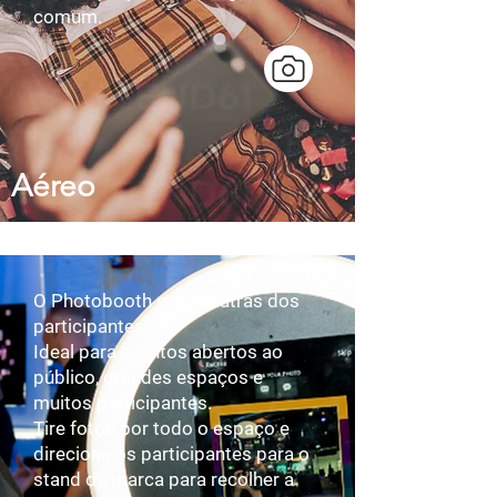
comum.
Aéreo
O Photobooth que vai atrás dos
participantes!​​
Ideal para eventos abertos ao
público, grandes espaços e
muitos participantes.
Tire fotos por todo o espaço e
direcione os participantes para o
stand da marca para recolher a