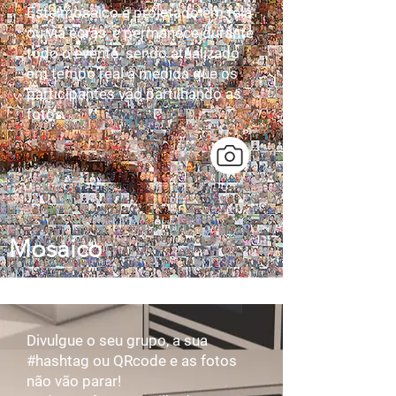
Este mosaico é projetado em tela
ou via ecrãs, e permanece durante
todo o evento, sendo atualizado
em tempo real à medida que os
participantes vão partilhando as
fotos.
Mosaico
Divulgue o seu grupo, a sua
#hashtag ou QRcode e as fotos
não vão parar!