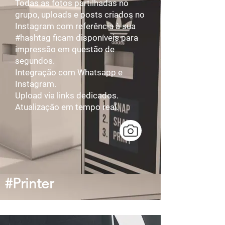
Todas as fotos partilhadas no
grupo, uploads e posts criados no
Instagram com referência à sua
#hashtag ficam disponíveis para
impressão em questão de
segundos.
Integração com Whatsapp e
Instagram.
Upload via links dedicados.
Atualização em tempo real.
#Printer