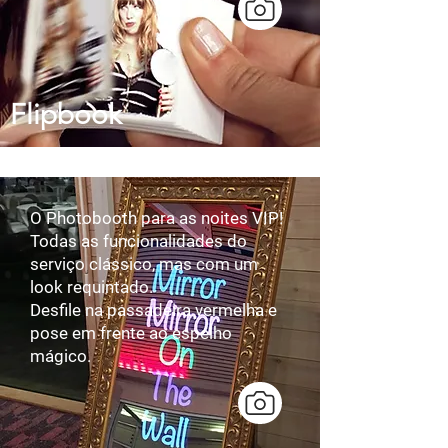
Flipbook
O Photobooth para as noites VIP!​​
Todas as funcionalidades do
serviço clássico, mas com um
look requintado.​
Desfile na passadeira vermelha e
pose em frente ao espelho
mágico.