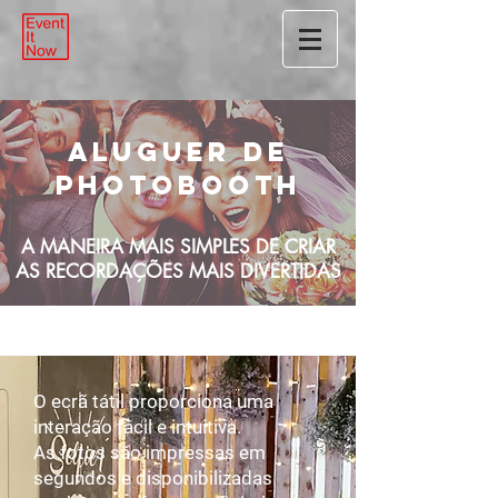
Aluguer de
PhotoBooth
A MANEIRA MAIS SIMPLES DE CRIAR
AS RECORDAÇÕES MAIS DIVERTIDAS
O ecrã tátil proporciona uma
interação fácil e intuitiva.
As fotos são impressas em
segundos e disponibilizadas