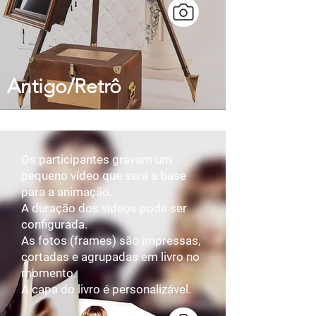
Antigo/Retrô
Os participantes gravam um
pequeno vídeo que será a base
para a animação.​
A duração dos vídeos pode ser
configurada.​
As fotos (frames) são impressas,
cortadas e agrupadas em livro no
momento.​
A capa do livro é personalizável.