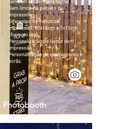
também em formato digital.
Sem limite do número de
impressões.
Diferentes formatos de
impressão: 10x15cm e 5x15cm
(formato tira).
Personalização de layout de
impressão.
Personalização de equipamento e
ecrãs.
Photobooth