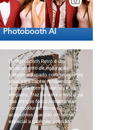
Photobooth AI
O Photobooth Retrô é um
equipamento de inspiração
vintage, equipado com tecnologia
atual para captar momentos
únicos de forma divertida e
elegante. Traz de volta a nostalgia
das antigas fotos instantâneas,
com molduras, filtros e
acessórios que dão um toque
especial a qualquer ocasião.