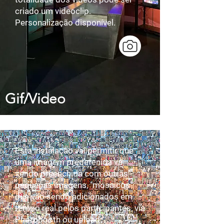
criado um videoclip.
Personalização disponível.
Gif/Video
Esta instalação vai permitir que
uma imagem predefenida vá
sendo preenchida com outras
pequenas imagens, "mosaicos"
que vão sendo adicionados em
tempo real pelos participantes, via
Photobooth ou upload.​