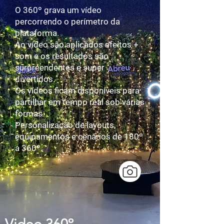
O 360º grava um vídeo
percorrendo o perímetro da
plataforma.
Ao vídeo são aplicados efeitos +
som e os resultados são
surpreendentes e super
divertidos.
Os vídeos ficam disponíveis para
partilhar em tempo real sob várias
formas.
Personalização de layouts,
equipamentos e cenários de 180º
a 360º.