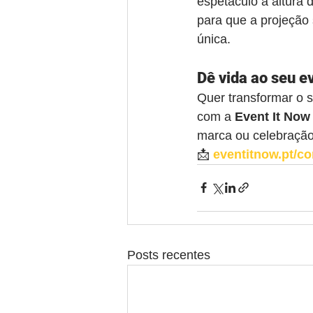
espetáculo à altur
para que a projeção
única.
Dê vida ao seu e
Quer transformar o 
com a 
Event It Now
marca ou celebração
📩 
eventitnow.pt/co
Posts recentes