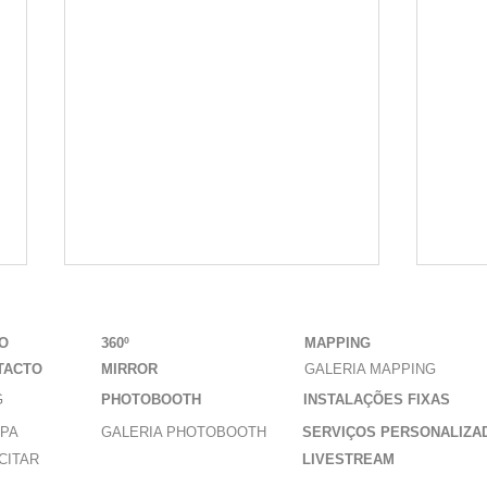
IO
360º
MAPPING
TACTO
MIRROR
GALERIA MAPPING
G
PHOTOBOOTH
INSTALAÇÕES FIXAS
IPA
GALERIA PHOTOBOOTH
SERVIÇOS PERSONALIZA
CITAR
LIVESTREAM
Sala Imersiva:
Ca