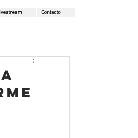
ivestream
Contacto
ra
rme