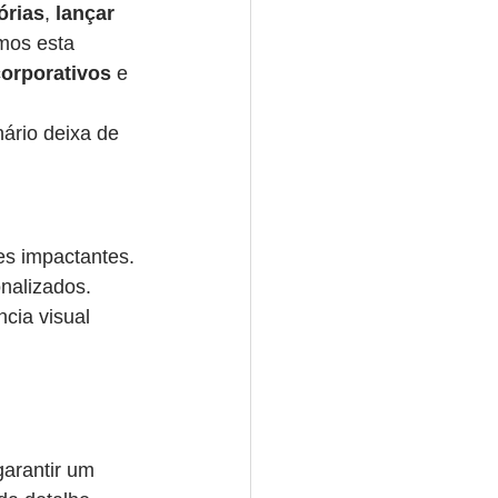
órias
, 
lançar 
mos esta 
orporativos
 e 
ário deixa de 
es impactantes.
nalizados.
cia visual 
garantir um 