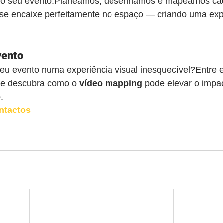
a do seu evento.Planeamos, desenhamos e mapeamos cad
 se encaixe perfeitamente no espaço — criando uma expe
vento
seu evento numa experiência visual inesquecível?Entre 
 e descubra como o 
vídeo mapping
 pode elevar o impa
.
ntactos