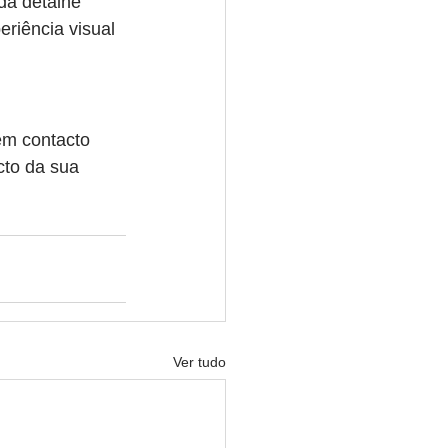
a detalhe 
riência visual 
em contacto 
cto da sua 
Ver tudo