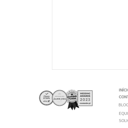
INÍC
CON
BLO
EQU
SOLI
instalações