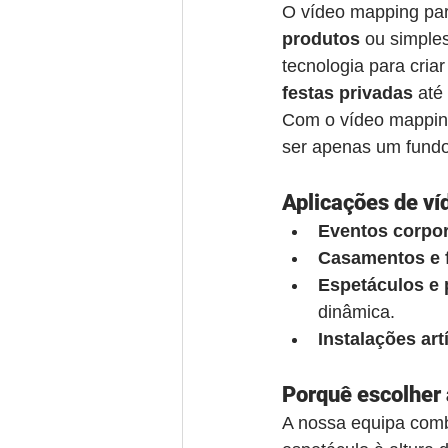
O vídeo mapping par
produtos
 ou simple
tecnologia para cri
festas privadas
 até 
Com o vídeo mapping
ser apenas um fundo 
Aplicações de v
Eventos corpor
Casamentos e f
Espetáculos e
dinâmica.
Instalações art
Porquê escolher 
A nossa equipa com