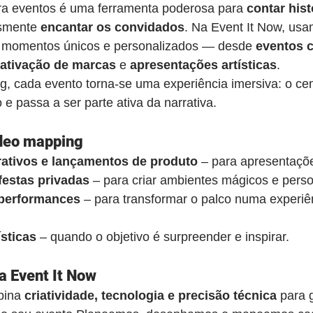
a eventos é uma ferramenta poderosa para 
contar hist
smente 
encantar os convidados
. Na Event It Now, usa
ar momentos únicos e personalizados — desde 
eventos c
ativação de marcas
 e 
apresentações artísticas
.
, cada evento torna-se uma experiência imersiva: o cen
e passa a ser parte ativa da narrativa.
ídeo mapping
ativos e lançamentos de produto
 – para apresentaçõ
estas privadas
 – para criar ambientes mágicos e perso
 performances
 – para transformar o palco numa experiên
ísticas
 – quando o objetivo é surpreender e inspirar.
a Event It Now
bina 
criatividade, tecnologia e precisão técnica
 para 