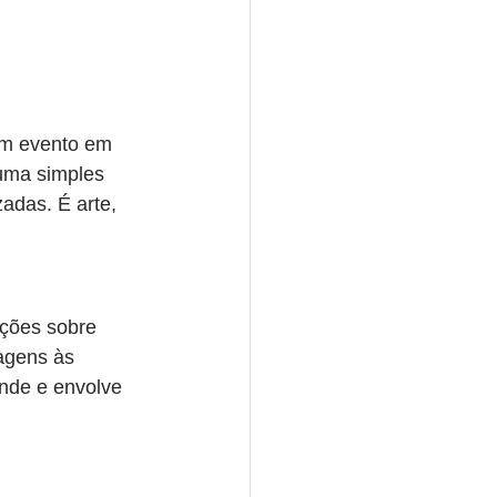
um evento em 
uma simples 
adas. É arte, 
ções sobre 
agens às 
nde e envolve 