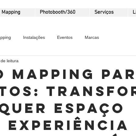
Mapping
Photobooth/360
Serviços
L
pping
Instalações
Eventos
Marcas
de leitura
o Mapping pa
tos: transfo
quer espaço
 experiência