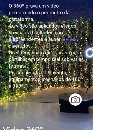
O 360º grava um vídeo
percorrendo o perímetro da
plataforma.
Ao vídeo são aplicados efeitos +
som e os resultados são
surpreendentes e super
divertidos.
Os vídeos ficam disponíveis para
partilhar em tempo real sob várias
formas.
Personalização de layouts,
equipamentos e cenários de 180º
a 360º.