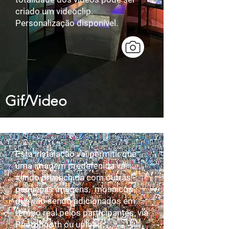
criado um videoclip.
Personalização disponível.
Gif/Video
Esta instalação vai permitir que
uma imagem predefenida vá
sendo preenchida com outras
pequenas imagens, "mosaicos"
que vão sendo adicionados em
tempo real pelos participantes, via
Photobooth ou upload.​