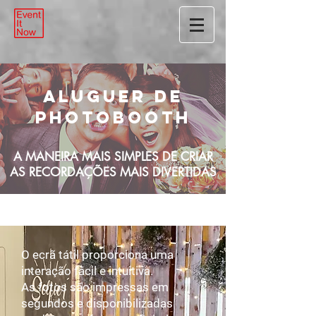
Aluguer de
PhotoBooth
A MANEIRA MAIS SIMPLES DE CRIAR
AS RECORDAÇÕES MAIS DIVERTIDAS
O ecrã tátil proporciona uma
interação fácil e intuitiva.
As fotos são impressas em
segundos e disponibilizadas