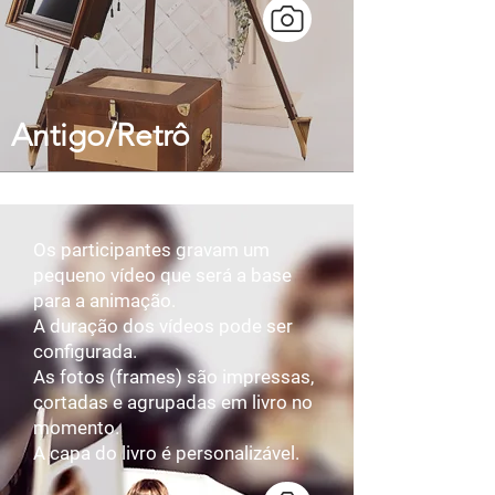
Antigo/Retrô
Os participantes gravam um
pequeno vídeo que será a base
para a animação.​
A duração dos vídeos pode ser
configurada.​
As fotos (frames) são impressas,
cortadas e agrupadas em livro no
momento.​
A capa do livro é personalizável.