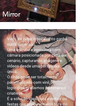
Mirror
Visto de cima, o teu evento ganha
outra dimensão.
Uma estrutura inovadora com
câmara posicionada por cima do
cenário, capturando imagens e
vídeos desde uma perspetiva
única.
O chão pode ser totalmente
personalizado com vinil,
logótipos, grafismos ou cenários
criativos.
É a solução ideal para eventos ou
festas que procuram algo fora do