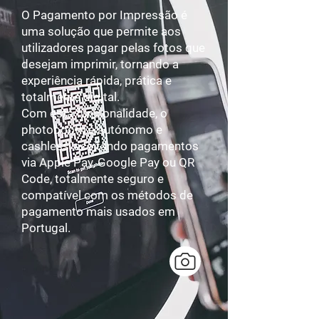
O Pagamento por Impressão é
uma solução que permite aos
utilizadores pagar pelas fotos que
desejam imprimir, tornando a
experiência rápida, prática e
totalmente digital.
Com esta funcionalidade, o
photobooth é autónomo e
cashless, aceitando pagamentos
via Apple Pay, Google Pay ou QR
Code, totalmente seguro e
compatível com os métodos de
pagamento mais usados em
Portugal.