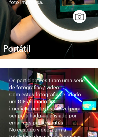
foto impressa.
Portátil
Os participantes tiram uma série
de fotografias / vídeo.
​Com estas fotografias é criado
um GIF animado fica
imediatamente disponível para
ser partilhado ou enviado por
email aos participantes.
​No caso do vídeo, com a
totalidade dos vídeos pode ser