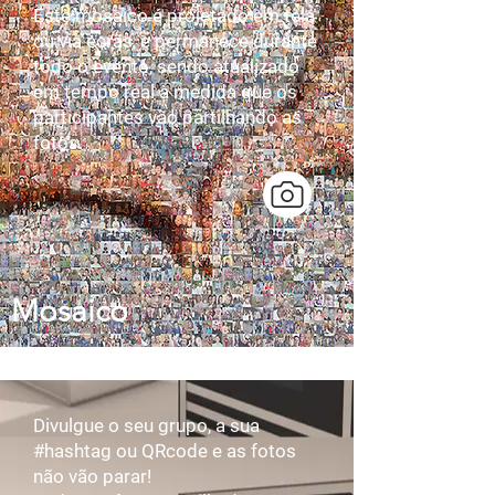
Este mosaico é projetado em tela
ou via ecrãs, e permanece durante
todo o evento, sendo atualizado
em tempo real à medida que os
participantes vão partilhando as
fotos.
Mosaico
Divulgue o seu grupo, a sua
#hashtag ou QRcode e as fotos
não vão parar!