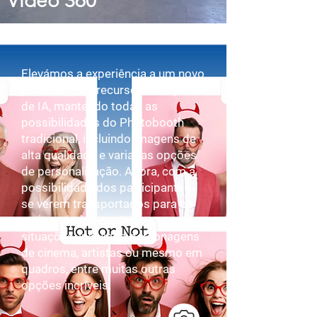
Video 360º
Elevámos a experiência a um novo
patamar com recursos avançados
de IA, mantendo todas as
possibilidades do Photobooth
tradicional, incluindo imagens de
alta qualidade e variadas opções
de personalização. Agora, com a
possibilidade dos participantes
se verem transportados para os
mais variados cenários e
situações, incluindo personagens
de cinema, artistas ou mesmo em
quadros, entre muitas outras
opções incríveis.