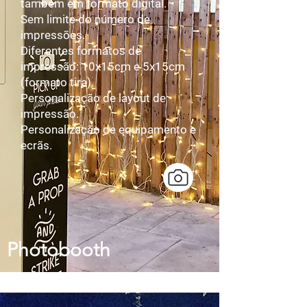
também em formato digital.
Sem limite do número de
impressões.
Diferentes formatos de
impressão: 10x15cm e 5x15cm
(formato tira).
Personalização de layout de
impressão.
Personalização de equipamento e
ecrãs.
Photobooth