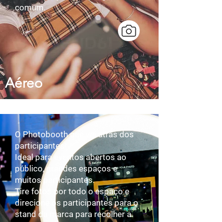
comum.
Aéreo
O Photobooth que vai atrás dos
participantes!​​
Ideal para eventos abertos ao
público, grandes espaços e
muitos participantes.
Tire fotos por todo o espaço e
direcione os participantes para o
stand da marca para recolher a