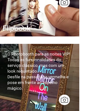
Flipbook
O Photobooth para as noites VIP!​​
Todas as funcionalidades do
serviço clássico, mas com um
look requintado.​
Desfile na passadeira vermelha e
pose em frente ao espelho
mágico.