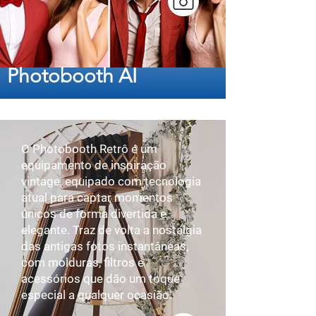
Photobooth AI
O Photobooth Retrô é um
equipamento de inspiração
vintage, equipado com tecnologia
atual para captar momentos
únicos de forma divertida e
elegante. Traz de volta a nostalgia
das antigas fotos instantâneas,
com molduras, filtros e
acessórios que dão um toque
especial a qualquer ocasião.