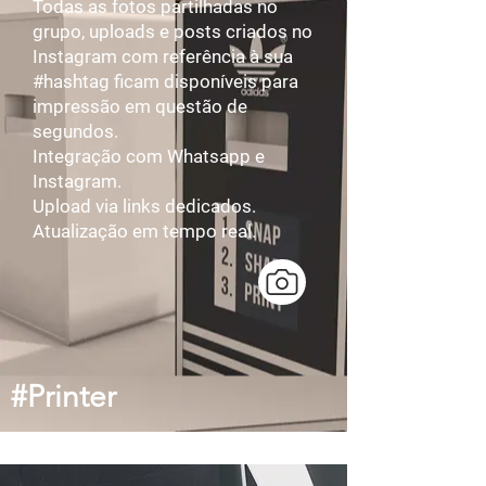
Todas as fotos partilhadas no
grupo, uploads e posts criados no
Instagram com referência à sua
#hashtag ficam disponíveis para
impressão em questão de
segundos.
Integração com Whatsapp e
Instagram.
Upload via links dedicados.
Atualização em tempo real.
#Printer