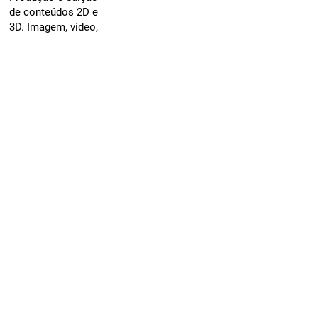
de conteúdos 2D e
3D. Imagem, vídeo,
apresentações,
animações.
Contacto
INÍCIO
CONTACTO
BLOG
360º
MIRROR