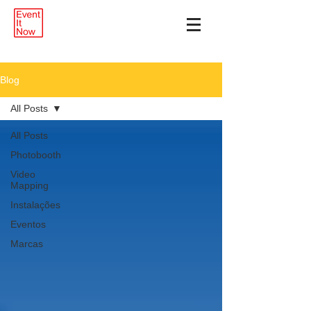
Blog
All Posts
All Posts
Photobooth
Video
Mapping
Instalações
Eventos
Marcas