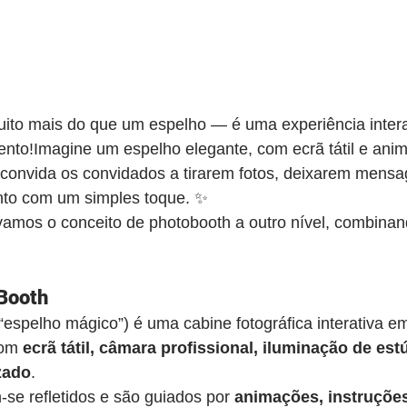
uito mais do que um espelho — é uma experiência intera
ento!Imagine um espelho elegante, com ecrã tátil e ani
 convida os convidados a tirarem fotos, deixarem mensa
nto com um simples toque. ✨
evamos o conceito de photobooth a outro nível, combinan
 Booth
 “espelho mágico”) é uma cabine fotográfica interativa e
om 
ecrã tátil, câmara profissional, iluminação de est
zado
.
se refletidos e são guiados por 
animações, instruções