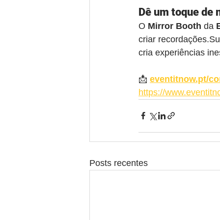
Dê um toque de 
O 
Mirror Booth
 da 
criar recordações.Su
cria experiências in
📩 
eventitnow.pt/co
https://www.eventitn
Posts recentes