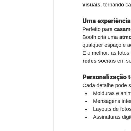
visuais
, tornando c
Uma experiência 
Perfeito para 
casame
Booth cria uma 
atmo
qualquer espaço e a
E o melhor: as fotos
redes sociais
 em s
Personalização t
Cada detalhe pode s
Molduras e ani
Mensagens inter
Layouts de foto
Assinaturas digit