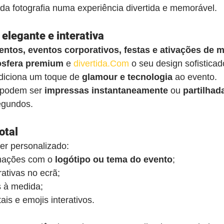
ada fotografia numa experiência divertida e memorável.
elegante e interativa
ntos, eventos corporativos, festas e ativações de 
sfera premium
 e 
divertida.Com
 o seu design sofisticad
diciona um toque de 
glamour e tecnologia
 ao evento.
 podem ser 
impressas instantaneamente
 ou 
partilhad
egundos.
otal
er personalizado:
mações com o 
logótipo ou tema do evento
;
ativas no ecrã;
s à medida;
ais e emojis interativos.