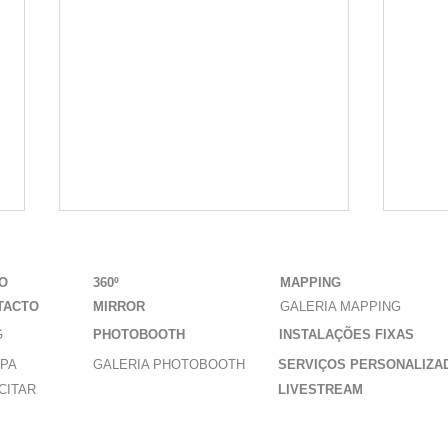
IO
360º
MAPPING
TACTO
MIRROR
GALERIA MAPPING
G
PHOTOBOOTH
INSTALAÇÕES FIXAS
IPA
GALERIA PHOTOBOOTH
SERVIÇOS PERSONALIZA
CITAR
LIVESTREAM
photobooth
Ph
formatos e
o 