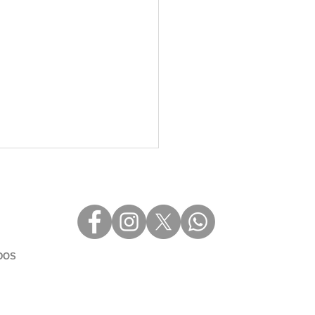
DOS
otobooth AI:
futuro da