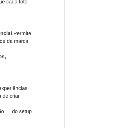
ue cada foto 
ncial
.Permite 
ade da marca 
s, 
experiências 
de criar 
ção — do setup 