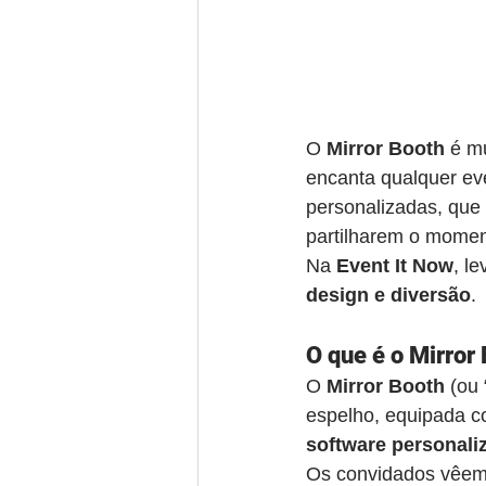
O 
Mirror Booth
 é m
encanta qualquer ev
personalizadas, que
partilharem o mome
Na 
Event It Now
, l
design e diversão
.
O que é o Mirror
O 
Mirror Booth
 (ou
espelho, equipada c
software personali
Os convidados vêem-