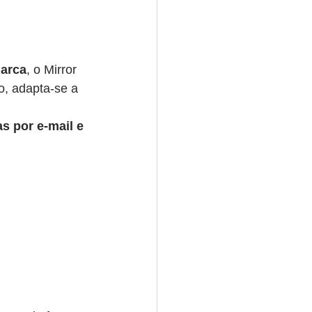
marca
, o Mirror 
o, adapta-se a 
as por e-mail e 