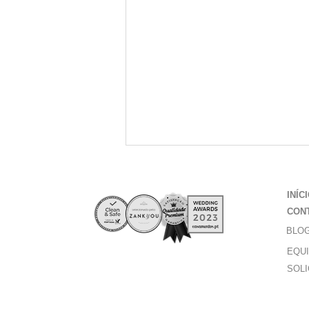
INÍC
CON
BLO
EQU
SOLI
Mosaico Físico
para Eventos: