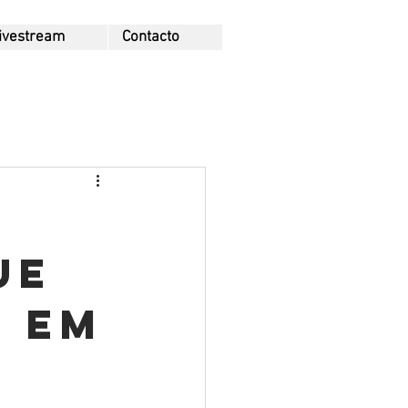
ivestream
Contacto
ue
 em