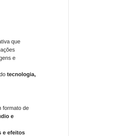
tiva que 
mações 
gens e 
do 
tecnologia, 
m formato de 
údio e 
 e efeitos 