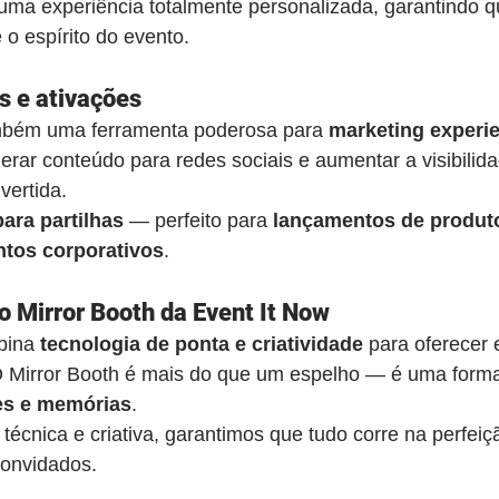
 uma experiência totalmente personalizada, garantindo q
e o espírito do evento.
s e ativações
mbém uma ferramenta poderosa para 
marketing experie
gerar conteúdo para redes sociais e aumentar a visibilid
vertida.
ara partilhas
 — perfeito para 
lançamentos de produto
ntos corporativos
.
o Mirror Booth da Event It Now
bina 
tecnologia de ponta e criatividade
 para oferecer 
O Mirror Booth é mais do que um espelho — é uma forma 
s e memórias
.
écnica e criativa, garantimos que tudo corre na perfei
convidados.