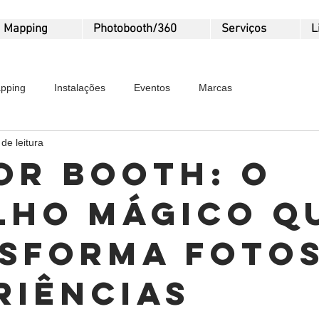
Mapping
Photobooth/360
Serviços
L
pping
Instalações
Eventos
Marcas
de leitura
or Booth: o
lho mágico q
sforma fotos
riências