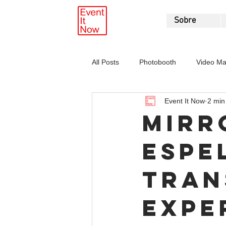
Sobre
All Posts
Photobooth
Video Ma
Event It Now
2 min 
Mirr
espe
tran
expe